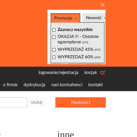
logowanie/rejestracja
koszyk
o firmie
dystrybucja
nasi kontrahenci
kontakt
Nowości
szukaj
c
inne