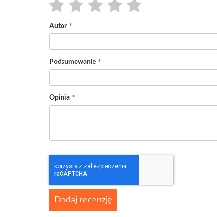
1
2
3
4
5
Autor
star
stars
stars
stars
stars
Podsumowanie
Opinia
Dodaj recenzję