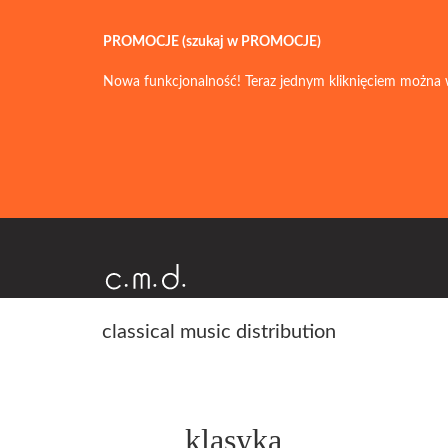
PROMOCJE (szukaj w PROMOCJE)
Nowa funkcjonalność! Teraz jednym kliknięciem można 
classical music distribution
klasyka