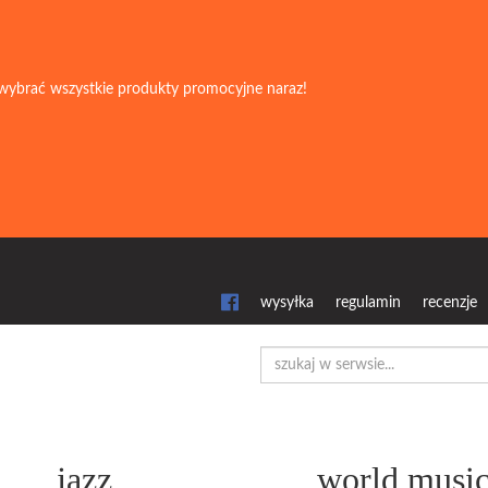
wybrać wszystkie produkty promocyjne naraz!
wysyłka
regulamin
recenzje
jazz
world musi