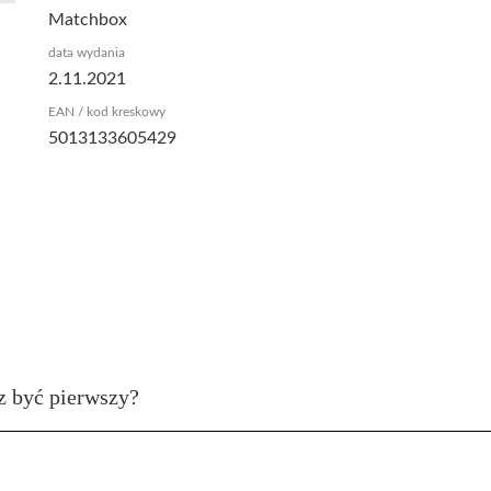
Matchbox
data wydania
2.11.2021
EAN / kod kreskowy
5013133605429
z być pierwszy?