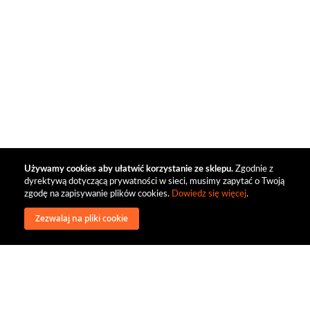
Używamy cookies aby ułatwić korzystanie ze sklepu.
Zgodnie z
dyrektywą dotyczącą prywatności w sieci, musimy zapytać o Twoją
zgodę na zapisywanie plików cookies.
Dowiedz się więcej
.
Zezwalaj na pliki cookie