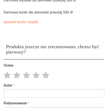
Darmowa wysyłka dla zamówień powyżej 300 zł!
Darmowy kurier dla zamówień powyżej 500 zł!
sprawdź koszty wysyłki
Produktu jeszcze nie zrecenzowano, chcesz być
pierwszy?
Ocena
1
2
3
4
5
Autor
star
stars
stars
stars
stars
Podsumowanie