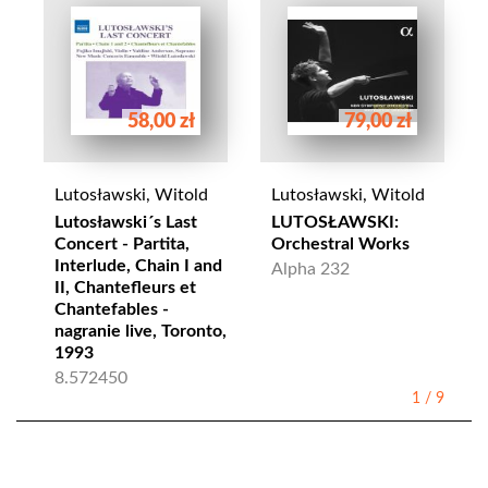
58,00 zł
79,00 zł
Lutosławski, Witold
Lutosławski, Witold
Lutosławski´s Last
LUTOSŁAWSKI:
Concert - Partita,
Orchestral Works
Interlude, Chain I and
Alpha 232
II, Chantefleurs et
Chantefables -
nagranie live, Toronto,
1993
8.572450
1
/
9