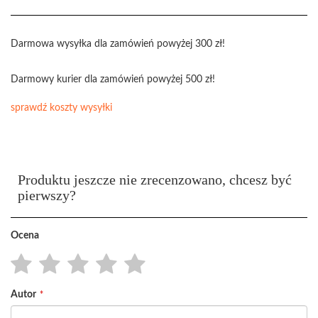
Darmowa wysyłka dla zamówień powyżej 300 zł!
Darmowy kurier dla zamówień powyżej 500 zł!
sprawdź koszty wysyłki
Produktu jeszcze nie zrecenzowano, chcesz być
pierwszy?
Ocena
1
2
3
4
5
Autor
star
stars
stars
stars
stars