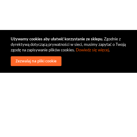
Używamy cookies aby ułatwić korzystanie ze sklepu.
Zgodnie z
dyrektywą dotyczącą prywatności w sieci, musimy zapytać o Twoją
zgodę na zapisywanie plików cookies.
Dowiedz się więcej
.
Zezwalaj na pliki cookie
wysyłka
regulamin
recenzje
o firmie