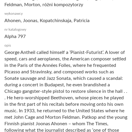
Feldman, Morton, różni kompozytorzy
wykonawcy
Ahonen, Joonas, Kopatchinskaja, Patricia
nr katalogowy
Alpha 797
opis
George Antheil called himself a ‘Pianist-Futurist’. A lover of
speed, cars and aeroplanes, the American composer settled
in the Paris of the Années Folles, where he frequented
Picasso and Stravinsky, and composed works such as
Sonate sauvage and Jazz Sonata, which caused a scandal:
during a concert in Budapest, he even brandished a
Chicago gangster-style pistol to restore silence in the hall . .
. He hero-worshipped Beethoven, whose pieces he played
in the first part of his recitals before moving onto his own
music. In 1933, he returned to the United States where he
met John Cage and Morton Feldman. Patkop and the young
Finnish pianist Joonas Ahonen – whom The Times,
following what the journalist described as ‘one of those