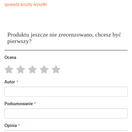
sprawdź koszty wysyłki
Produktu jeszcze nie zrecenzowano, chcesz być
pierwszy?
Ocena
1
2
3
4
5
Autor
star
stars
stars
stars
stars
Podsumowanie
Opinia