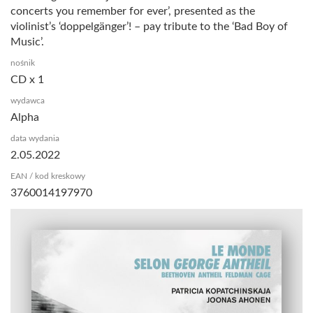
concerts you remember for ever’, presented as the
violinist’s ‘doppelgänger’! – pay tribute to the ‘Bad Boy of
Music’.
nośnik
CD x 1
wydawca
Alpha
data wydania
2.05.2022
EAN / kod kreskowy
3760014197970