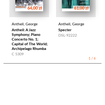
64,00 zł
61,00 zł
Antheil, George
Antheil, George
Antheil: A Jazz
Specter
Symphony; Piano
DSL-92222
Concerto No. 1;
Capital of The World;
Archipelago Rhumba
C 5309
1
/
6