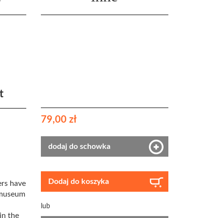
t
79,00 zł
dodaj do schowka
Dodaj do koszyka
ers have
a museum
lub
in the