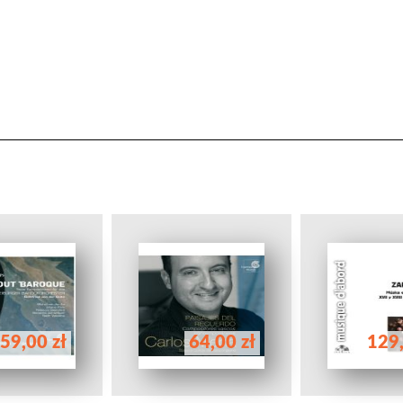
59,00 zł
64,00 zł
129,