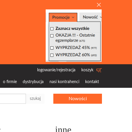
logowanie/rejestracja
koszyk
o firmie
dystrybucja
nasi kontrahenci
kontakt
Nowości
szukaj
c
inne