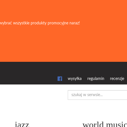
wybrać wszystkie produkty promocyjne naraz!
wysyłka
regulamin
recenzje
jazz
world musi