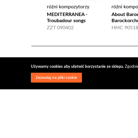
różni kompozytorzy
różni kompo
MEDITERRANEA -
About Baroq
Troubadour songs
Barockorche
ZZT 090402
HMC 90518
Używamy cookies aby ułatwić korzystanie ze sklepu.
Zgodnie
Zezwalaj na pliki cookie