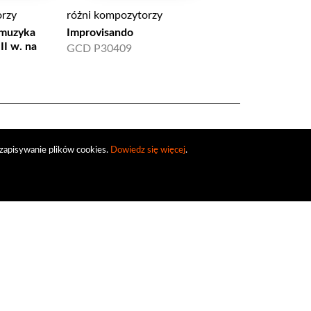
orzy
różni kompozytorzy
różni kompozytorzy
 muzyka
Improvisando
El Cant de la Sibil·la:
II w. na
Mallorca - Valencia
GCD P30409
AV 9806
zapisywanie plików cookies.
Dowiedz się więcej
.