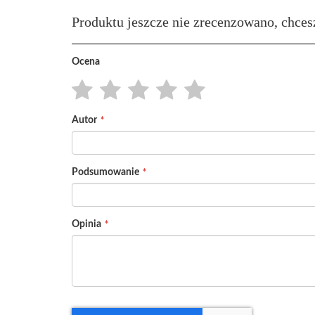
Produktu jeszcze nie zrecenzowano, chces
Ocena
1
2
3
4
5
Autor
star
stars
stars
stars
stars
Podsumowanie
Opinia