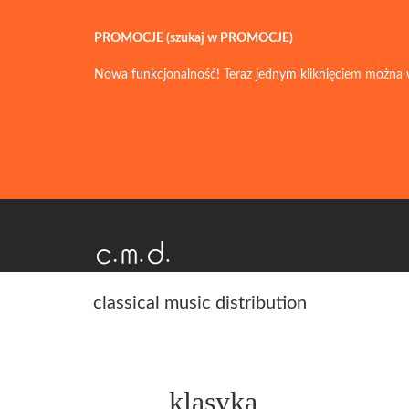
PROMOCJE (szukaj w PROMOCJE)
Nowa funkcjonalność! Teraz jednym kliknięciem można 
classical music distribution
klasyka