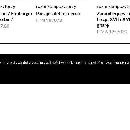
zytorzy
różni kompozytorzy
różni kompozyt
ue / Freiburger
Paisajes del recuerdo
Zarambeques -
ster /
hiszp. XVII i XVI
HMI 987073
gitarę
7.88
HMA 1957030
 z dyrektywą dotyczącą prywatności w sieci, musimy zapytać o Twoją zgodę na 