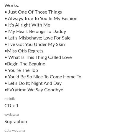
Works:
• Just One Of Those Things
• Always True To You In My Fashion
• It's Allright With Me
• My Heart Belongs To Daddy
• Let's Misbehave; Love For Sale
• I've Got You Under My Skin
•Miss Otis Regrets
• What Is This Thing Called Love
•Begin The Beguine
• You're The Top
• You'd Be So Nice To Come Home To
• Let's Do It; Night And Day
•Ev'rytime We Say Goodbye
nośnik
CD x 1
wydawca
Supraphon
data wydania