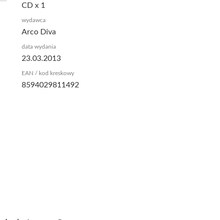
CD x 1
wydawca
Arco Diva
data wydania
23.03.2013
EAN / kod kreskowy
8594029811492