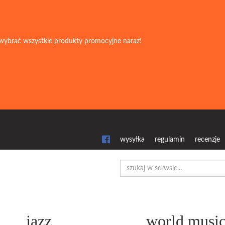
wybrać wszystkie produkty promocyjne naraz!
wysyłka
regulamin
recenzje
jazz
world musi