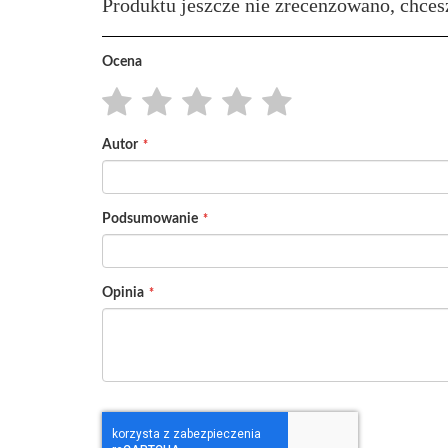
Produktu jeszcze nie zrecenzowano, chces
Ocena
1
2
3
4
5
Autor
star
stars
stars
stars
stars
Podsumowanie
Opinia