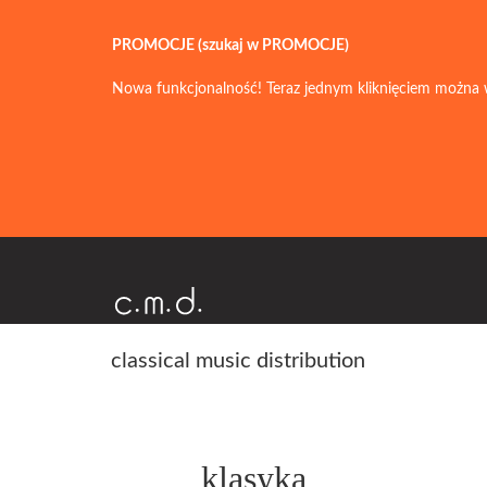
PROMOCJE (szukaj w PROMOCJE)
Nowa funkcjonalność! Teraz jednym kliknięciem można 
classical music distribution
klasyka