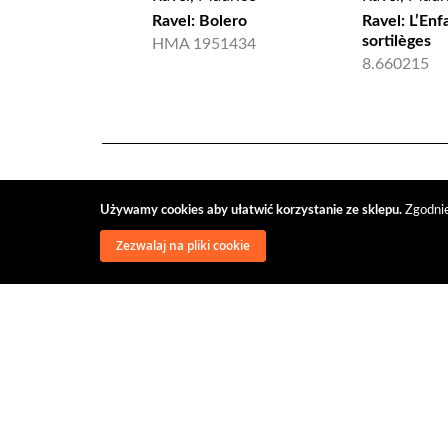
Ravel: Bolero
Ravel: L’Enf
sortilèges
HMA 1951434
8.660215
Używamy cookies aby ułatwić korzystanie ze sklepu.
Zgodnie
Zezwalaj na pliki cookie
wysyłka
regulamin
recenzje
o firmie
dys