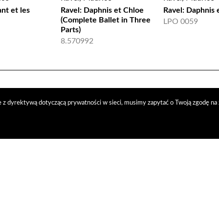
ant et les
Ravel: Daphnis et Chloe
Ravel: Daphnis 
(Complete Ballet in Three
LPO 0059
Parts)
8.570992
 z dyrektywą dotyczącą prywatności w sieci, musimy zapytać o Twoją zgodę na 
trybucja
nasi kontrahenci
kontakt
polityka prywatności
RODO