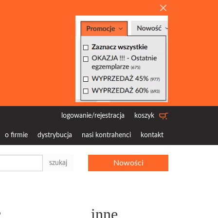
logowanie/rejestracja
koszyk
o firmie
dystrybucja
nasi kontrahenci
kontakt
Nowości
szukaj
c
inne