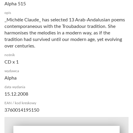
Alpha 515
opis
_Michèle Claude_ has selected 13 Arab-Andalusian poems
contemporaneous with the Troubadour tradition. She
harmonises the melodies in a modern way, as if the
tradition had survived until our modern age, yet evolving
over centuries.
nośnik
CD x 1
wydawca
Alpha
data wydania
15.12.2008
EAN / kod kreskowy
3760014195150