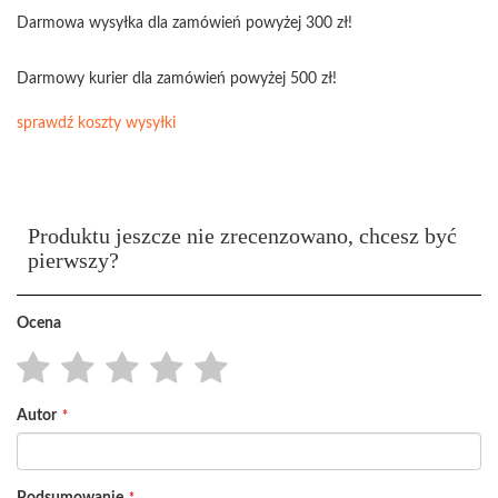
Darmowa wysyłka dla zamówień powyżej 300 zł!
Darmowy kurier dla zamówień powyżej 500 zł!
sprawdź koszty wysyłki
Produktu jeszcze nie zrecenzowano, chcesz być
pierwszy?
Ocena
1
2
3
4
5
Autor
star
stars
stars
stars
stars
Podsumowanie