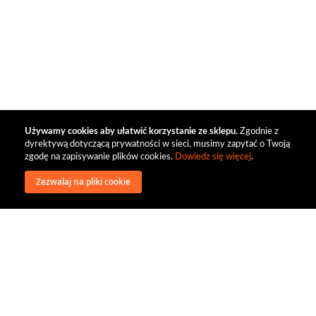
Używamy cookies aby ułatwić korzystanie ze sklepu.
Zgodnie z
dyrektywą dotyczącą prywatności w sieci, musimy zapytać o Twoją
zgodę na zapisywanie plików cookies.
Dowiedz się więcej
.
Zezwalaj na pliki cookie
wysyłka
regulamin