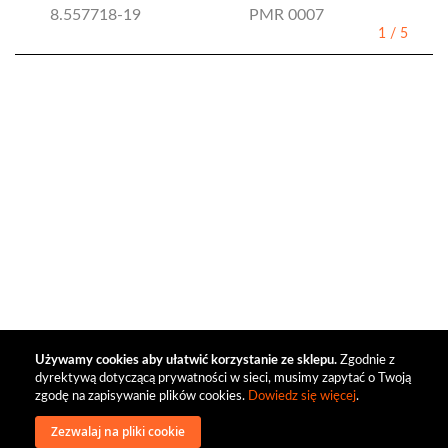
8.557718-19
PMR 0007
1
/
5
Używamy cookies aby ułatwić korzystanie ze sklepu.
Zgodnie z
dyrektywą dotyczącą prywatności w sieci, musimy zapytać o Twoją
zgodę na zapisywanie plików cookies.
Dowiedz się więcej
.
Zezwalaj na pliki cookie