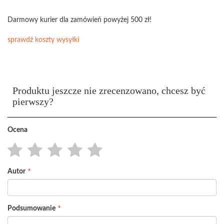
Darmowy kurier dla zamówień powyżej 500 zł!
sprawdź koszty wysyłki
Produktu jeszcze nie zrecenzowano, chcesz być
pierwszy?
Ocena
1
2
3
4
5
Autor
star
stars
stars
stars
stars
Podsumowanie