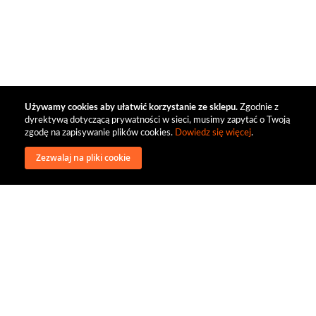
Używamy cookies aby ułatwić korzystanie ze sklepu.
Zgodnie z
dyrektywą dotyczącą prywatności w sieci, musimy zapytać o Twoją
zgodę na zapisywanie plików cookies.
Dowiedz się więcej
.
Zezwalaj na pliki cookie
wysyłka
regulamin
recenzje