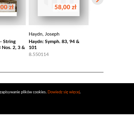
00 zł
58,00 zł
58,00 
Haydn, Joseph
Haydn, Joseph
 String
Haydn: Symph. 83, 94 &
Haydn: String Quart
 Nos. 2, 3 &
101
8.550129
8.550114
zapisywanie plików cookies.
Dowiedz się więcej
.