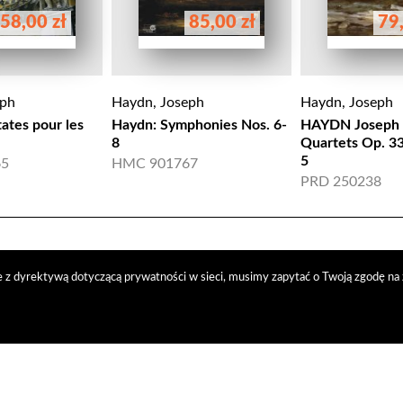
58,00 zł
85,00 zł
79,
eph
Haydn, Joseph
Haydn, Joseph
ates pour les
Haydn: Symphonies Nos. 6-
HAYDN Joseph -
8
Quartets Op. 33
5
65
HMC 901767
PRD 250238
 z dyrektywą dotyczącą prywatności w sieci, musimy zapytać o Twoją zgodę na 