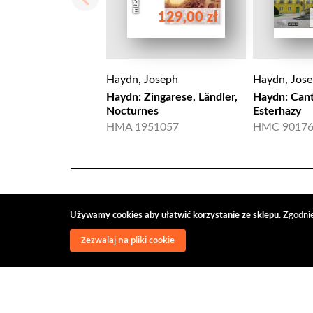
129,00 zł
Haydn, Joseph
Haydn, Jos
Haydn: Zingarese, Ländler,
Haydn: Cant
Nocturnes
Esterhazy
HMA 1951057
HMC 9017
Używamy cookies aby ułatwić korzystanie ze sklepu.
Zgodnie
Zezwalaj na pliki cookie