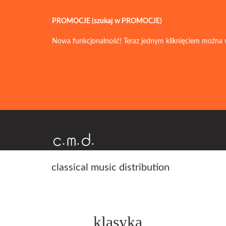
PROMOCJE (szukaj w PROMOCJE)
Nowa funkcjonalność! Teraz jednym kliknięciem można 
classical music distribution
klasyka