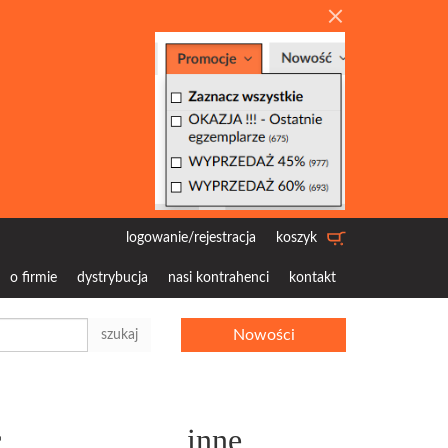
logowanie/rejestracja
koszyk
o firmie
dystrybucja
nasi kontrahenci
kontakt
Nowości
szukaj
c
inne