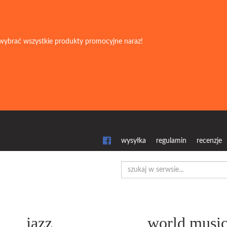
wybrać wszystkie produkty promocyjne naraz!
wysyłka
regulamin
recenzje
jazz
world musi