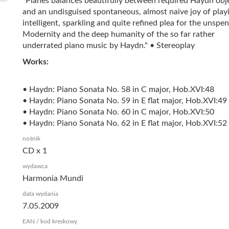
"Planes balances beautifully between required Haydn obje
and an undisguised spontaneous, almost naive joy of playi
intelligent, sparkling and quite refined plea for the unspen
Modernity and the deep humanity of the so far rather
underrated piano music by Haydn." • Stereoplay
Works:
• Haydn: Piano Sonata No. 58 in C major, Hob.XVI:48
• Haydn: Piano Sonata No. 59 in E flat major, Hob.XVI:49
• Haydn: Piano Sonata No. 60 in C major, Hob.XVI:50
• Haydn: Piano Sonata No. 62 in E flat major, Hob.XVI:52
nośnik
CD x 1
wydawca
Harmonia Mundi
data wydania
7.05.2009
EAN / kod kreskowy