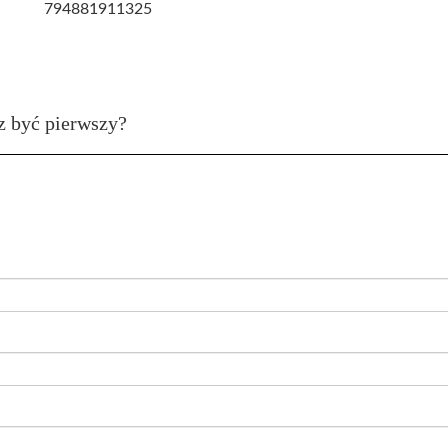
794881911325
z być pierwszy?