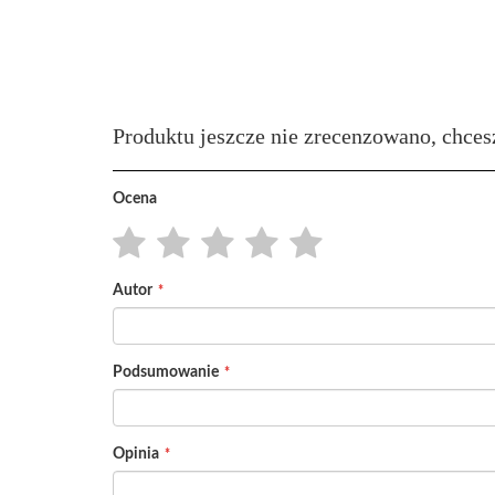
Produktu jeszcze nie zrecenzowano, chces
Ocena
1
2
3
4
5
Autor
star
stars
stars
stars
stars
Podsumowanie
Opinia