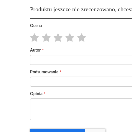
Produktu jeszcze nie zrecenzowano, chces
Ocena
1
2
3
4
5
Autor
star
stars
stars
stars
stars
Podsumowanie
Opinia