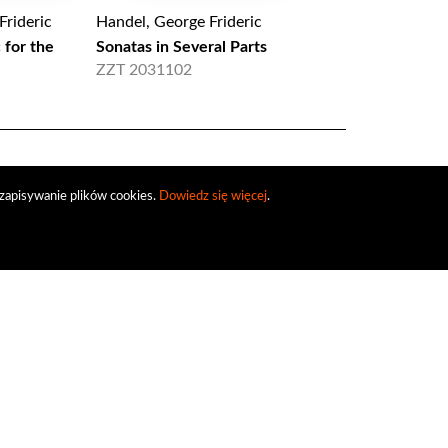
Frideric
Handel, George Frideric
Handel, George Frid
for the
Sonatas in Several Parts
Le cantate per Il M
Ruspoli II
ZZT 2031102
GCD 921522
zapisywanie plików cookies.
Dowiedz się więcej
.