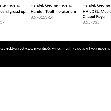
rge Frideric
Handel, George Frideric
Handel, George 
erti grossi op.
Handel: Tobit – oratorium
HANDEL: Music 
Chapel Royal
8.570113-14
07
8.557935
 z dyrektywą dotyczącą prywatności w sieci, musimy zapytać o Twoją zgodę na 
trybucja
nasi kontrahenci
kontakt
polityka prywatności
RODO