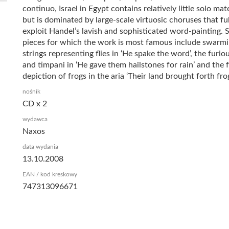
continuo, Israel in Egypt contains relatively little solo mate
but is dominated by large-scale virtuosic choruses that fu
exploit Handel’s lavish and sophisticated word-painting. 
pieces for which the work is most famous include swarm
strings representing flies in ‘He spake the word’, the furio
and timpani in ‘He gave them hailstones for rain’ and the
depiction of frogs in the aria ‘Their land brought forth frog
nośnik
CD x 2
wydawca
Naxos
data wydania
13.10.2008
EAN / kod kreskowy
747313096671