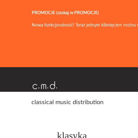
PROMOCJE (szukaj w PROMOCJE)
Nowa funkcjonalność! Teraz jednym kliknięciem można 
classical music distribution
klasyka