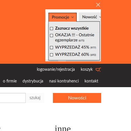
logowanie/rejestracja
koszyk
o firmie
dystrybucja
nasi kontrahenci
kontakt
Nowości
szukaj
c
inne