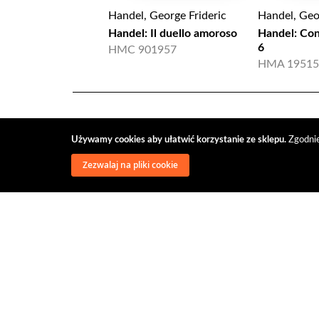
Handel, George Frideric
Handel, Geo
Handel: Il duello amoroso
Handel: Conc
6
HMC 901957
HMA 19515
Używamy cookies aby ułatwić korzystanie ze sklepu.
Zgodnie
Zezwalaj na pliki cookie
wysyłka
regulamin
recenzje
o firmie
dys