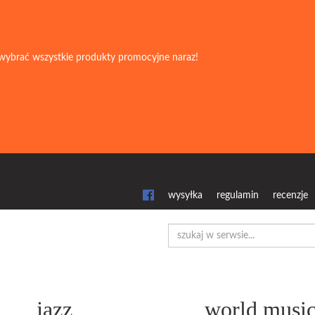
wybrać wszystkie produkty promocyjne naraz!
wysyłka
regulamin
recenzje
jazz
world musi