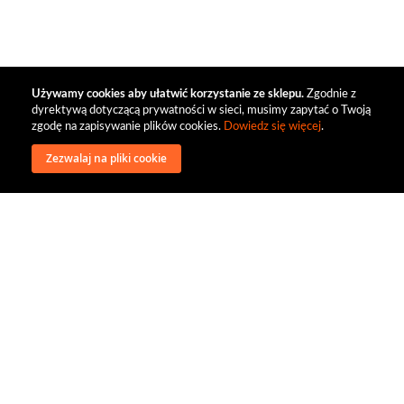
Używamy cookies aby ułatwić korzystanie ze sklepu.
Zgodnie z
dyrektywą dotyczącą prywatności w sieci, musimy zapytać o Twoją
zgodę na zapisywanie plików cookies.
Dowiedz się więcej
.
Zezwalaj na pliki cookie
wysyłka
regulamin
recenzje
o firmie
dystrybucja