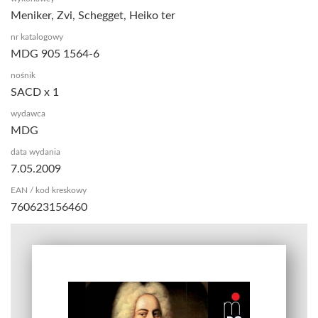
Meniker, Zvi, Schegget, Heiko ter
nr katalogowy
MDG 905 1564-6
nośnik
SACD x 1
wydawca
MDG
data wydania
7.05.2009
EAN / kod kreskowy
760623156460