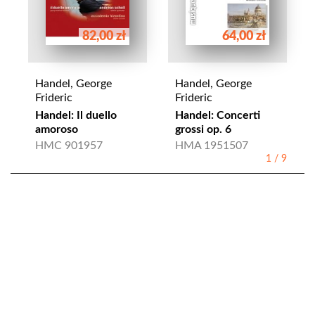
82,00 zł
64,00 zł
Handel, George
Handel, George
Frideric
Frideric
Handel: Il duello
Handel: Concerti
amoroso
grossi op. 6
HMC 901957
HMA 1951507
1
/
9