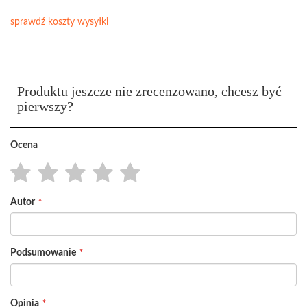
sprawdź koszty wysyłki
Produktu jeszcze nie zrecenzowano, chcesz być
pierwszy?
Ocena
1
2
3
4
5
Autor
star
stars
stars
stars
stars
Podsumowanie
Opinia