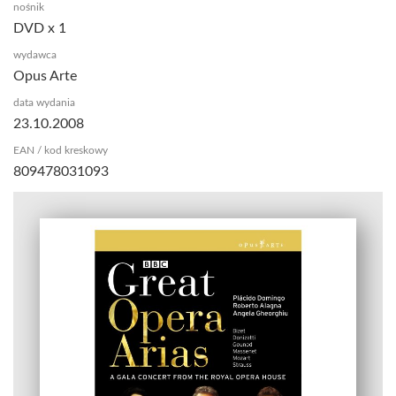
nośnik
DVD x 1
wydawca
Opus Arte
data wydania
23.10.2008
EAN / kod kreskowy
809478031093