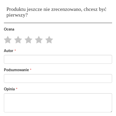
Produktu jeszcze nie zrecenzowano, chcesz być
pierwszy?
Ocena
1
2
3
4
5
Autor
star
stars
stars
stars
stars
Podsumowanie
Opinia