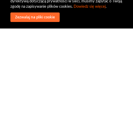
dyrektywą dotyczącą prywatności w sieci, musimy zapytać o Twoją
zgodę na zapisywanie plików cookies.
Dowiedz się więcej
.
Zezwalaj na pliki cookie
wysyłka
regulamin
recenzje
o firmie
dystrybucja
nasi kontrahenci
kontakt
polityka prywatności
RODO