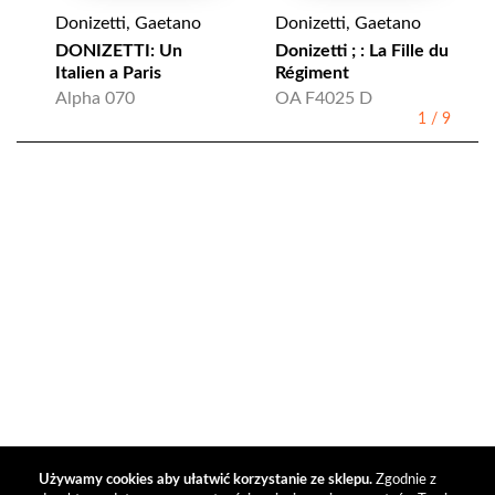
Donizetti, Gaetano
Donizetti, Gaetano
DONIZETTI: Un
Donizetti ; : La Fille du
Italien a Paris
Régiment
Alpha 070
OA F4025 D
1
/
9
Używamy cookies aby ułatwić korzystanie ze sklepu.
Zgodnie z