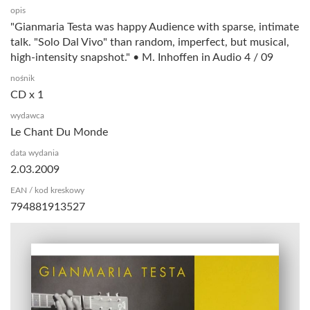
opis
"Gianmaria Testa was happy Audience with sparse, intimate
talk. "Solo Dal Vivo" than random, imperfect, but musical,
high-intensity snapshot." • M. Inhoffen in Audio 4 / 09
nośnik
CD x 1
wydawca
Le Chant Du Monde
data wydania
2.03.2009
EAN / kod kreskowy
794881913527