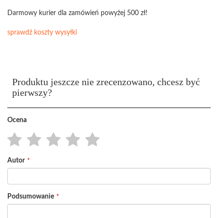
Darmowy kurier dla zamówień powyżej 500 zł!
sprawdź koszty wysyłki
Produktu jeszcze nie zrecenzowano, chcesz być
pierwszy?
Ocena
1
2
3
4
5
Autor
star
stars
stars
stars
stars
Podsumowanie