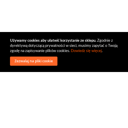
Używamy cookies aby ułatwić korzystanie ze sklepu.
Zgodnie z
dyrektywą dotyczącą prywatności w sieci, musimy zapytać o Twoją
zgodę na zapisywanie plików cookies.
Dowiedz się więcej
.
Zezwalaj na pliki cookie
wysyłka
regulamin
recenzje
o firmie