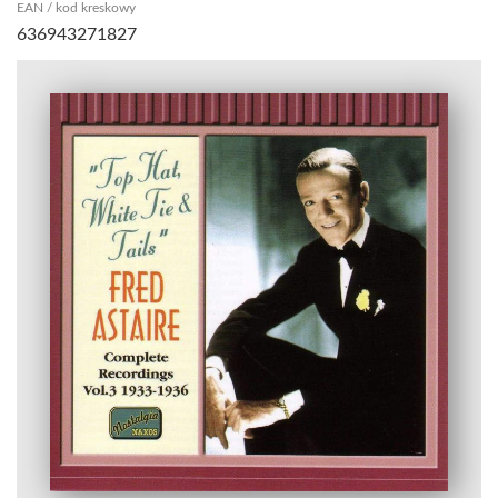
EAN / kod kreskowy
636943271827