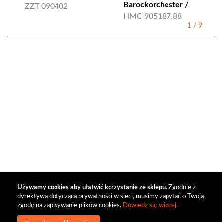
Barockorchester /
ZZT 090402
HMC 905187.88
1
/
9
Używamy cookies aby ułatwić korzystanie ze sklepu.
Zgodnie z
dyrektywą dotyczącą prywatności w sieci, musimy zapytać o Twoją
zgodę na zapisywanie plików cookies.
Dowiedz się więcej
.