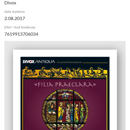
Divox
data wydania
2.08.2017
EAN / kod kreskowy
7619913706034