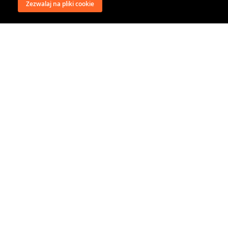
Zezwalaj na pliki cookie
wysyłka
regulamin
recenzje
o firmie
dystrybucja
nasi kontrahenci
kontakt
polityka prywatności
RODO
@classical music distribution