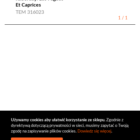
Et Caprices
TEM 316023
1
/
1
Używamy cookies aby ułatwić korzystanie ze sklepu.
Zgodnie z
dyrektywą dotyczącą prywatności w sieci, musimy zapytać o Twoją
zgodę na zapisywanie plików cookies.
Dowiedz się więcej
.