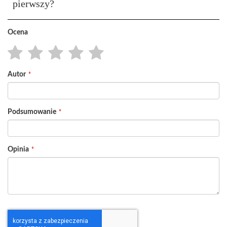
pierwszy?
Ocena
1
2
3
4
5
Autor
star
stars
stars
stars
stars
Podsumowanie
Opinia