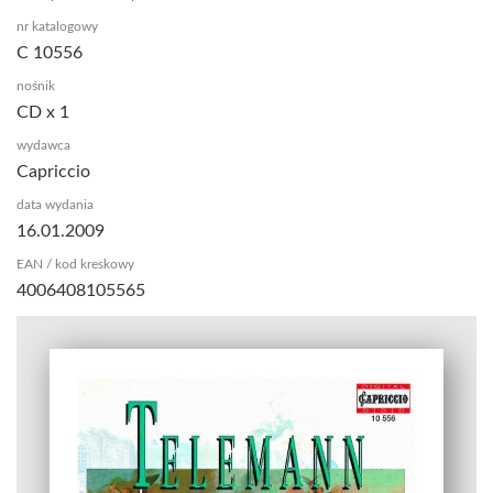
nr katalogowy
C 10556
nośnik
CD x 1
wydawca
Capriccio
data wydania
16.01.2009
EAN / kod kreskowy
4006408105565