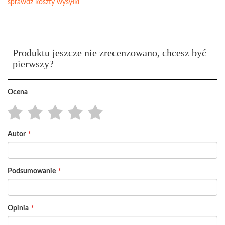
sprawdź koszty wysyłki
Produktu jeszcze nie zrecenzowano, chcesz być
pierwszy?
Ocena
1
2
3
4
5
Autor
star
stars
stars
stars
stars
Podsumowanie
Opinia