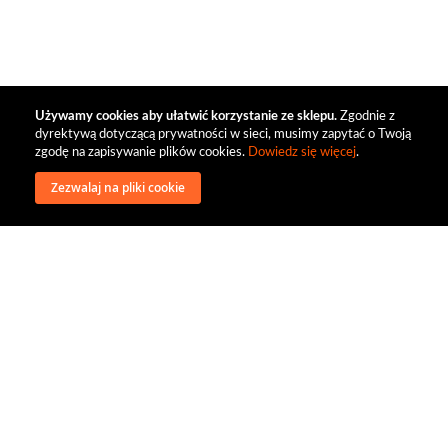
Używamy cookies aby ułatwić korzystanie ze sklepu.
Zgodnie z
dyrektywą dotyczącą prywatności w sieci, musimy zapytać o Twoją
zgodę na zapisywanie plików cookies.
Dowiedz się więcej
.
Zezwalaj na pliki cookie
wysyłka
regulamin
recenzje
o firmie