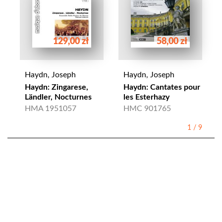
129,00 zł
58,00 zł
Haydn, Joseph
Haydn, Joseph
Haydn: Zingarese,
Haydn: Cantates pour
Ländler, Nocturnes
les Esterhazy
HMA 1951057
HMC 901765
1
/
9