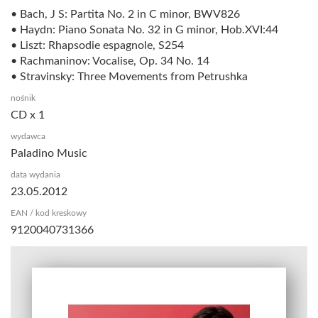
• Bach, J S: Partita No. 2 in C minor, BWV826
• Haydn: Piano Sonata No. 32 in G minor, Hob.XVI:44
• Liszt: Rhapsodie espagnole, S254
• Rachmaninov: Vocalise, Op. 34 No. 14
• Stravinsky: Three Movements from Petrushka
nośnik
CD x 1
wydawca
Paladino Music
data wydania
23.05.2012
EAN / kod kreskowy
9120040731366