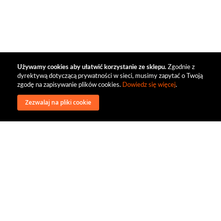
Używamy cookies aby ułatwić korzystanie ze sklepu.
Zgodnie z
dyrektywą dotyczącą prywatności w sieci, musimy zapytać o Twoją
zgodę na zapisywanie plików cookies.
Dowiedz się więcej
.
Zezwalaj na pliki cookie
wysyłka
regulamin
recenzje
o firmie