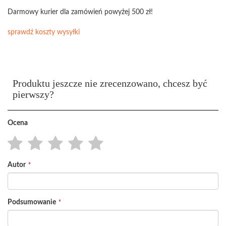
Darmowy kurier dla zamówień powyżej 500 zł!
sprawdź koszty wysyłki
Produktu jeszcze nie zrecenzowano, chcesz być
pierwszy?
Ocena
1
2
3
4
5
Autor
star
stars
stars
stars
stars
Podsumowanie