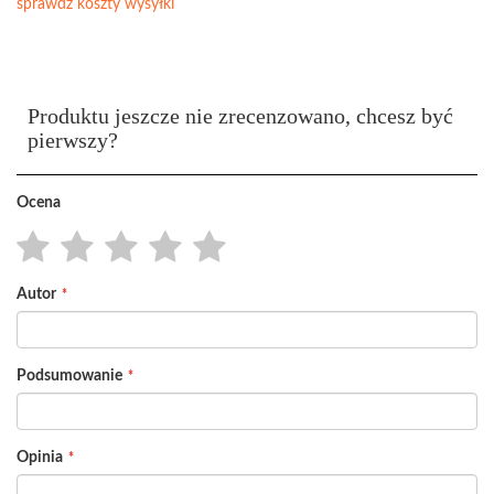
sprawdź koszty wysyłki
Produktu jeszcze nie zrecenzowano, chcesz być
pierwszy?
Ocena
1
2
3
4
5
Autor
star
stars
stars
stars
stars
Podsumowanie
Opinia