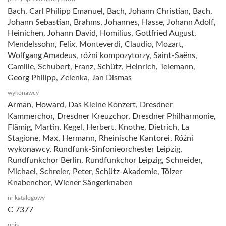
Bach, Carl Philipp Emanuel, Bach, Johann Christian, Bach,
Johann Sebastian, Brahms, Johannes, Hasse, Johann Adolf,
Heinichen, Johann David, Homilius, Gottfried August,
Mendelssohn, Felix, Monteverdi, Claudio, Mozart,
Wolfgang Amadeus, różni kompozytorzy, Saint-Saëns,
Camille, Schubert, Franz, Schütz, Heinrich, Telemann,
Georg Philipp, Zelenka, Jan Dismas
wykonawcy
Arman, Howard, Das Kleine Konzert, Dresdner
Kammerchor, Dresdner Kreuzchor, Dresdner Philharmonie,
Flämig, Martin, Kegel, Herbert, Knothe, Dietrich, La
Stagione, Max, Hermann, Rheinische Kantorei, Różni
wykonawcy, Rundfunk-Sinfonieorchester Leipzig,
Rundfunkchor Berlin, Rundfunkchor Leipzig, Schneider,
Michael, Schreier, Peter, Schütz-Akademie, Tölzer
Knabenchor, Wiener Sängerknaben
nr katalogowy
C 7377
opis