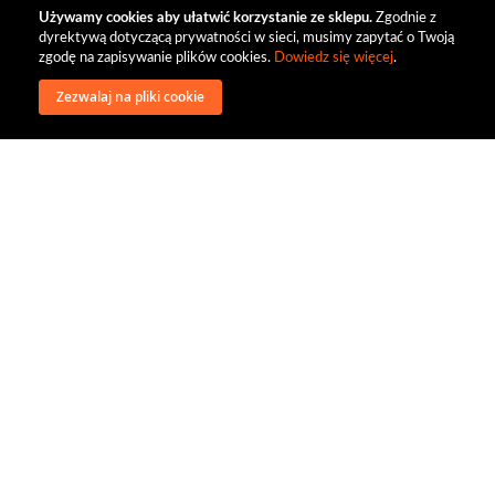
Używamy cookies aby ułatwić korzystanie ze sklepu.
Zgodnie z
dyrektywą dotyczącą prywatności w sieci, musimy zapytać o Twoją
zgodę na zapisywanie plików cookies.
Dowiedz się więcej
.
Zezwalaj na pliki cookie
wysyłka
regulamin
recenzje
o firmie
dystrybucja
nasi kontrahenci
kontakt
polityka prywatności