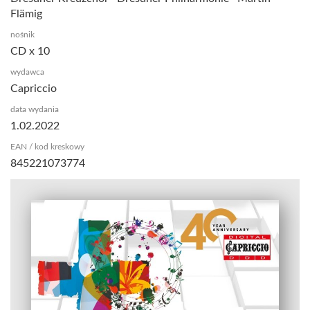
Flämig
nośnik
CD x 10
wydawca
Capriccio
data wydania
1.02.2022
EAN / kod kreskowy
845221073774