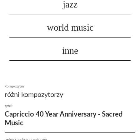
jazz
world music
inne
kompozytor
różni kompozytorzy
tytuł
Capriccio 40 Year Anniversary - Sacred
Music
pełny spis kompozytorów