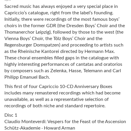
Sacred music has always enjoyed a very special place in
Capriccio’s catalogue, right from the label’s founding.
Initially, there were recordings of the most famous boys’
choirs in the former GDR (the Dresden Boys’ Choir and the
Thomanerchor Leipzig), followed by those to the west (the
Vienna Boys’ Choir, the Tölz Boys’ Choir and the
Regensburger Domspatzen) and proceeding to artists such
as the Rheinische Kantorei directed by Hermann Max.
These choral ensembles filled gaps in the catalogue with
highly interesting performances of cantatas and oratorios
by composers such as Zelenka, Hasse, Telemann and Carl
Philipp Emanuel Bach.
This first of four Capriccio 10-CD Anniversary Boxes
includes many remastered recordings which had become
unavailable, as well as a representative selection of
recordings of both niche and standard repertoire.
Disc 1
Claudio Monteverdi: Vespers for the Feast of the Ascension
Schütz-Akademie · Howard Arman