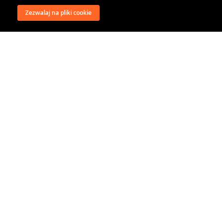
Zezwalaj na pliki cookie
wysyłka
regulamin
recenzje
o firmie
dystrybucja
nasi kontrahenci
kontakt
polityka prywatności
RODO
@classical music distribution