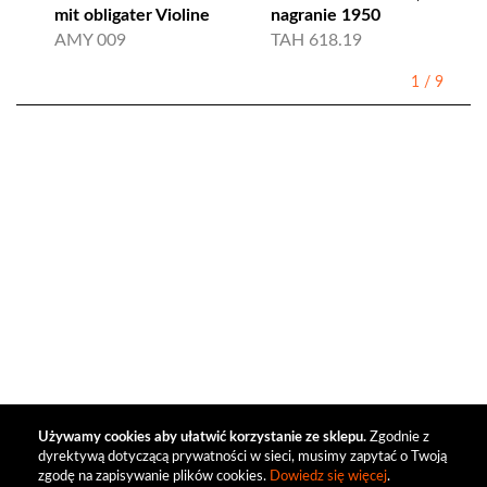
mit obligater Violine
nagranie 1950
AMY 009
TAH 618.19
1
/
9
Używamy cookies aby ułatwić korzystanie ze sklepu.
Zgodnie z
dyrektywą dotyczącą prywatności w sieci, musimy zapytać o Twoją
zgodę na zapisywanie plików cookies.
Dowiedz się więcej
.