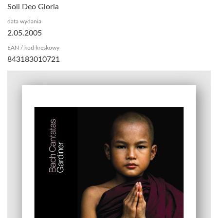
Soli Deo Gloria
data wydania
2.05.2005
EAN / kod kreskowy
843183010721