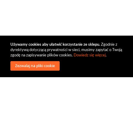
Używamy cookies aby ułatwić korzystanie ze sklepu.
Zgodnie z
dyrektywą dotyczącą prywatności w sieci, musimy zapytać o Twoją
zgodę na zapisywanie plików cookies.
Dowiedz się więcej
.
Zezwalaj na pliki cookie
wysyłka
regulamin
recenzje