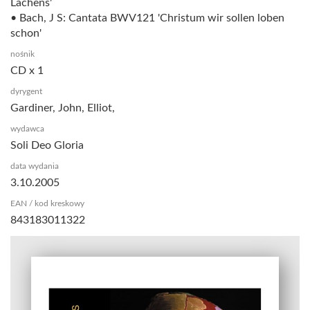
Lachens'
• Bach, J S: Cantata BWV121 'Christum wir sollen loben
schon'
nośnik
CD x 1
dyrygent
Gardiner, John, Elliot,
wydawca
Soli Deo Gloria
data wydania
3.10.2005
EAN / kod kreskowy
843183011322