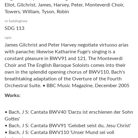
Eliot, Gilchrist, James, Harvey, Peter, Monteverdi Choir,
Towers, William, Tyson, Robin
nr katalogowy
SDG 113
opis
James Gilchrist and Peter Harvey negotiate virtuoso arias
with panache; likewise Katharine Fuge's singing is a
constant pleasure in BWV91 and 121. The Monteverdi
Choir and The English Baroque Soloists comes into their
own in the splendid opening chorus of BWV110, Bach's
breathtaking adaptation of the Overture of the Fourth
Orchestral Suite. • BBC Music Magazine, December 2005
Works:
• Bach, J S: Cantata BWV40 'Darzu ist erschienen der Sohn
Gottes'
• Bach, J S: Cantata BWV91 'Gelobet seist du, Jesu Christ'
• Bach, J S: Cantata BWV110 'Unser Mund sei voll