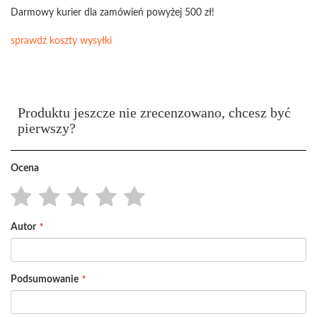
Darmowy kurier dla zamówień powyżej 500 zł!
sprawdź koszty wysyłki
Produktu jeszcze nie zrecenzowano, chcesz być
pierwszy?
Ocena
1
2
3
4
5
Autor
star
stars
stars
stars
stars
Podsumowanie