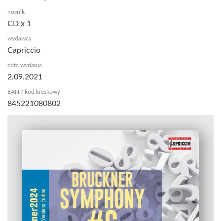
nośnik
CD x 1
wydawca
Capriccio
data wydania
2.09.2021
EAN / kod kreskowy
845221080802