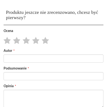
Produktu jeszcze nie zrecenzowano, chcesz być
pierwszy?
Ocena
1
2
3
4
5
Autor
star
stars
stars
stars
stars
Podsumowanie
Opinia