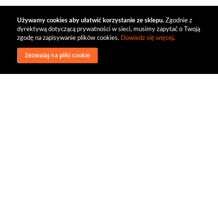
Używamy cookies aby ułatwić korzystanie ze sklepu.
Zgodnie z
dyrektywą dotyczącą prywatności w sieci, musimy zapytać o Twoją
zgodę na zapisywanie plików cookies.
Dowiedz się więcej
.
Zezwalaj na pliki cookie
wysyłka
regulamin
recenzje
o firmie
dystrybucja
nasi kontrahenci
kontakt