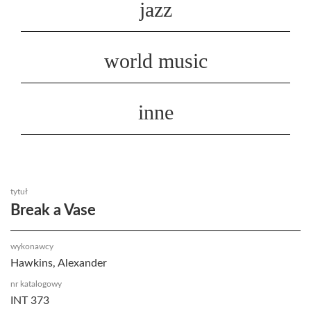
jazz
world music
inne
tytuł
Break a Vase
wykonawcy
Hawkins, Alexander
nr katalogowy
INT 373