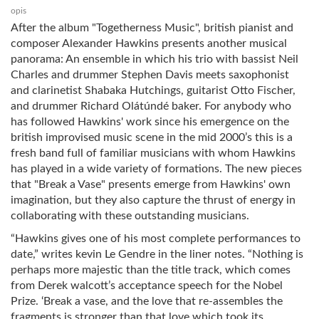
opis
After the album "Togetherness Music", british pianist and
composer Alexander Hawkins presents another musical
panorama: An ensemble in which his trio with bassist Neil
Charles and drummer Stephen Davis meets saxophonist
and clarinetist Shabaka Hutchings, guitarist Otto Fischer,
and drummer Richard Olátúndé baker. For anybody who
has followed Hawkins' work since his emergence on the
british improvised music scene in the mid 2000’s this is a
fresh band full of familiar musicians with whom Hawkins
has played in a wide variety of formations. The new pieces
that "Break a Vase" presents emerge from Hawkins' own
imagination, but they also capture the thrust of energy in
collaborating with these outstanding musicians.
“Hawkins gives one of his most complete performances to
date,” writes kevin Le Gendre in the liner notes. “Nothing is
perhaps more majestic than the title track, which comes
from Derek walcott’s acceptance speech for the Nobel
Prize. ‘Break a vase, and the love that re-assembles the
fragments is stronger than that love which took its