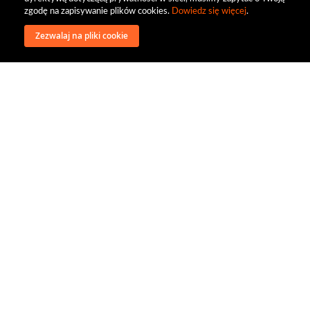
zgodę na zapisywanie plików cookies.
Dowiedz się więcej
.
Zezwalaj na pliki cookie
wysyłka
regulamin
recenzje
o firmie
dystrybucja
nasi kontrahenci
kontakt
polityka prywatności
RODO