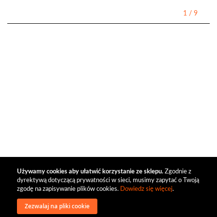
1
/
9
Używamy cookies aby ułatwić korzystanie ze sklepu.
Zgodnie z
dyrektywą dotyczącą prywatności w sieci, musimy zapytać o Twoją
zgodę na zapisywanie plików cookies.
Dowiedz się więcej
.
Zezwalaj na pliki cookie