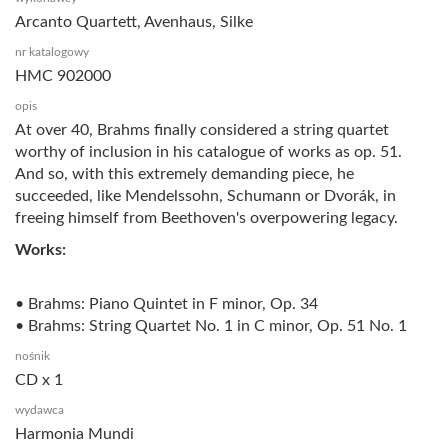
Arcanto Quartett, Avenhaus, Silke
nr katalogowy
HMC 902000
opis
At over 40, Brahms finally considered a string quartet
worthy of inclusion in his catalogue of works as op. 51.
And so, with this extremely demanding piece, he
succeeded, like Mendelssohn, Schumann or Dvorák, in
freeing himself from Beethoven's overpowering legacy.
Works:
• Brahms: Piano Quintet in F minor, Op. 34
• Brahms: String Quartet No. 1 in C minor, Op. 51 No. 1
nośnik
CD x 1
wydawca
Harmonia Mundi