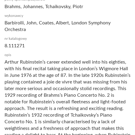
Brahms, Johannes, Tchaikovsky, Piotr
wykonawcy
Barbirolli, John, Coates, Albert, London Symphony
Orchestra
nr katalogowy
8.111271
opis
Arthur Rubinstein’s career extended well into his eighties,
with his final recital taking place in London’s Wigmore Hall
in June 1976 at the age of 87. In the late 1920s Rubinstein’s
playing contained a joie de vivre that was missing from his
later more serious and occasionally stolid recordings. This
1929 recording of Brahms’s Piano Concerto No. 2 is
notable for Rubinstein’s overall fleetness and light-footed
approach. The result is a refreshing and exciting reading.
Rubinstein’s 1932 recording of Tchaikovsky’s Piano
Concerto No. 1 is similarly characterised by a lack of
weightiness and a freshness of approach that makes this
reading a delight to hear. At the beginning, when Rubinstein