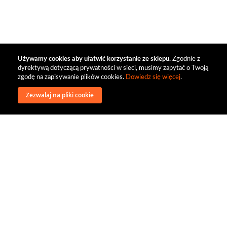
Używamy cookies aby ułatwić korzystanie ze sklepu.
Zgodnie z
dyrektywą dotyczącą prywatności w sieci, musimy zapytać o Twoją
zgodę na zapisywanie plików cookies.
Dowiedz się więcej
.
Zezwalaj na pliki cookie
wysyłka
regulamin
recenzje
o firmie