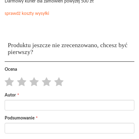
Darmowy kurier dla zamówień powyżej 500 zł!
sprawdź koszty wysyłki
Produktu jeszcze nie zrecenzowano, chcesz być
pierwszy?
Ocena
1
2
3
4
5
Autor
star
stars
stars
stars
stars
Podsumowanie