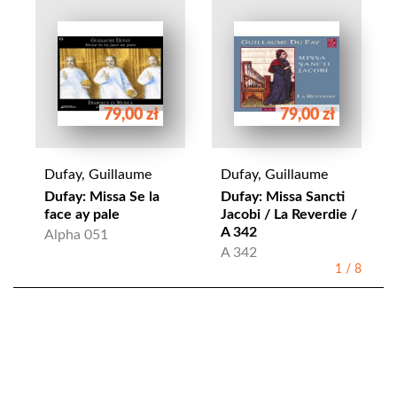
79,00 zł
79,00 zł
Dufay, Guillaume
Dufay, Guillaume
Dufay: Missa Se la
Dufay: Missa Sancti
face ay pale
Jacobi / La Reverdie /
A 342
Alpha 051
A 342
1
/
8