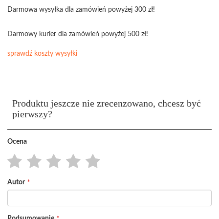
Darmowa wysyłka dla zamówień powyżej 300 zł!
Darmowy kurier dla zamówień powyżej 500 zł!
sprawdź koszty wysyłki
Produktu jeszcze nie zrecenzowano, chcesz być
pierwszy?
Ocena
1
2
3
4
5
Autor
star
stars
stars
stars
stars
Podsumowanie