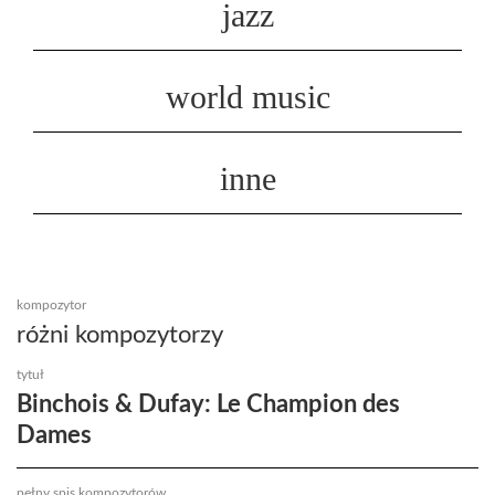
jazz
world music
inne
kompozytor
różni kompozytorzy
tytuł
Binchois & Dufay: Le Champion des
Dames
pełny spis kompozytorów