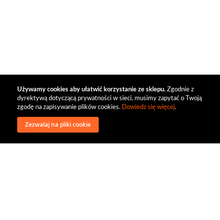
Używamy cookies aby ułatwić korzystanie ze sklepu.
Zgodnie z
dyrektywą dotyczącą prywatności w sieci, musimy zapytać o Twoją
zgodę na zapisywanie plików cookies.
Dowiedz się więcej
.
Zezwalaj na pliki cookie
wysyłka
regulamin