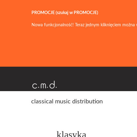
PROMOCJE (szukaj w PROMOCJE)
Nowa funkcjonalność! Teraz jednym kliknięciem można 
classical music distribution
klasyka