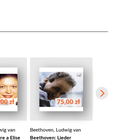
00 zł
75,00 zł
58,00 
wig van
Beethoven, Ludwig van
Beethoven, Ludwig 
re a Elise
Beethoven: Lieder
Beethoven Ludwig v