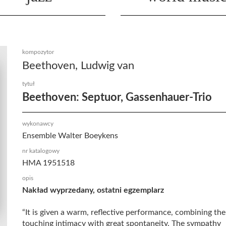
kompozytor
Beethoven, Ludwig van
tytuł
Beethoven: Septuor, Gassenhauer-Trio
wykonawcy
Ensemble Walter Boeykens
nr katalogowy
HMA 1951518
opis
Nakład wyprzedany, ostatni egzemplarz
“It is given a warm, reflective performance, combining th
touching intimacy with great spontaneity. The sympathy