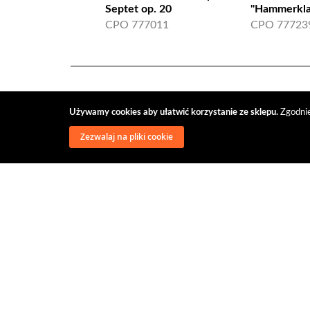
Septet op. 20
"Hammerkla
CPO 777011
CPO 77723
Używamy cookies aby ułatwić korzystanie ze sklepu.
Zgodnie
Zezwalaj na pliki cookie
wysyłka
regulamin
recenzje
o firmie
dys
@classical music distribution