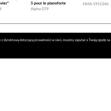
vier"
5 pour le pianoforte
HMA 1951346
9
Alpha 079
 z dyrektywą dotyczącą prywatności w sieci, musimy zapytać o Twoją zgodę na 
trybucja
nasi kontrahenci
kontakt
polityka prywatności
RODO