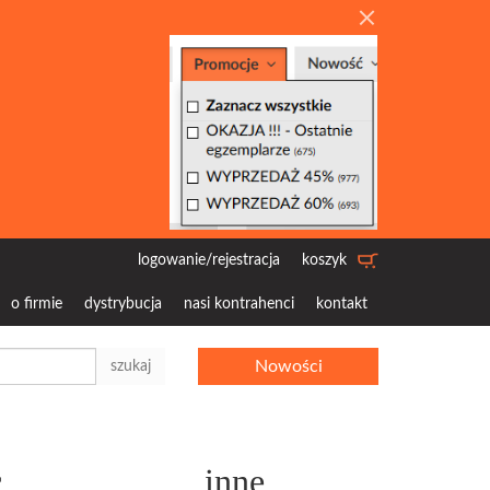
logowanie/rejestracja
koszyk
o firmie
dystrybucja
nasi kontrahenci
kontakt
Nowości
szukaj
c
inne