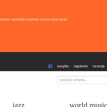
wybrać wszystkie produkty promocyjne naraz!
wysyłka
regulamin
recenzje
jazz
world musi