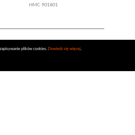
Symphonies
HMC 901801
8.111248
zapisywanie plików cookies.
Dowiedz się więcej
.