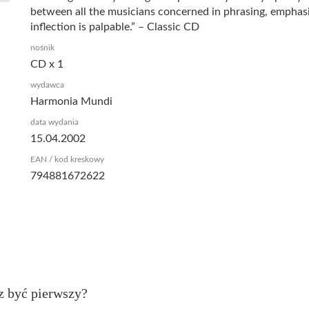
between all the musicians concerned in phrasing, emphas
inflection is palpable.” – Classic CD
nośnik
CD x 1
wydawca
Harmonia Mundi
data wydania
15.04.2002
EAN / kod kreskowy
794881672622
z być pierwszy?