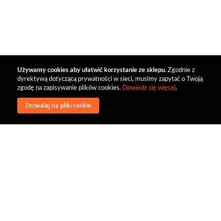
Używamy cookies aby ułatwić korzystanie ze sklepu.
Zgodnie z
dyrektywą dotyczącą prywatności w sieci, musimy zapytać o Twoją
zgodę na zapisywanie plików cookies.
Dowiedz się więcej
.
Zezwalaj na pliki cookie
wysyłka
regulamin
recenzje
o firmie