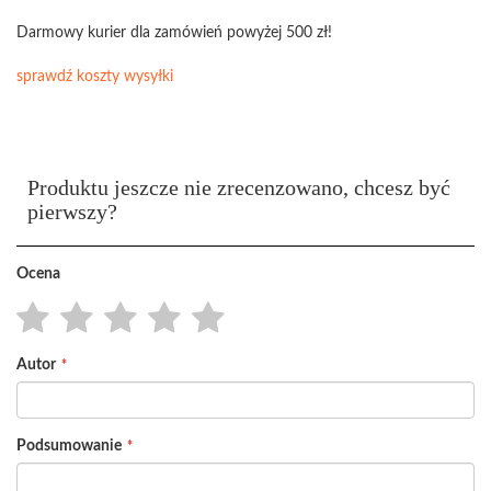
Darmowy kurier dla zamówień powyżej 500 zł!
sprawdź koszty wysyłki
Produktu jeszcze nie zrecenzowano, chcesz być
pierwszy?
Ocena
1
2
3
4
5
Autor
star
stars
stars
stars
stars
Podsumowanie