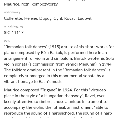
Maurice, różni kompozytorzy
wykonawcy
Collerette, Hélène, Dupuy, Cyril, Kovac, Ludovit
nr katalogowy
SIG 11117
opis
“Romanian folk dances” (1915) a suite of six short works for
piano composed by Béla Bartók, is performed here in an
arrangement for violin and cimbalom. Bartók wrote his Solo
violin sonata (a commission from Yehudi Menuhin) in 1944:
The folklore omnipresent in the “Romanian folk dances” is
completely submerged in this monumental sonata by a
vibrant homage to Bach’s music.
Maurice composed “Tzigane” in 1924. For this “virtuoso
piece in the style of a Hungarian rhapsody”, Ravel, ever
keenly attentive to timbre, chose a unique instrument to
accompany the violin: the luthéal, an instrument “able to
reproduce the sound of a harpsichord, the sound of a harp