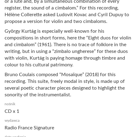
or a lute and, by a simultaneous combination of every
register, the sound of a cimbalom.” For this recording,
Hélène Collerette asked Ludovit Kovac and Cyril Dupuy to
propose a version for violin and two cimbaloms.
György Kurtág is especially well-known for his
compositions in short forms, here the “Eight duos for violin
and cimbalom” (1961). There is no trace of folklore in the
writing, but in using a “zimbalo ungherese” for these duos
with violin, Kurtág is paying homage through timbre and
colour to his cultural patrimony.
Bruno Coulais composed “Mosaïque” (2018) for this
recording. This suite, freely modal in style, is made up of
several poetic character pieces designed to highlight the
sonority of the instrumentalist.
nośnik
CD x 1
wydawca
Radio France Signature
data wydania