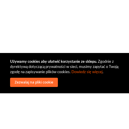
Używamy cookies aby ułatwić korzystanie ze sklepu.
Zgodnie z
dyrektywą dotyczącą prywatności w sieci, musimy zapytać o Twoją
zgodę na zapisywanie plików cookies.
Dowiedz się więcej
.
Zezwalaj na pliki cookie
wysyłka