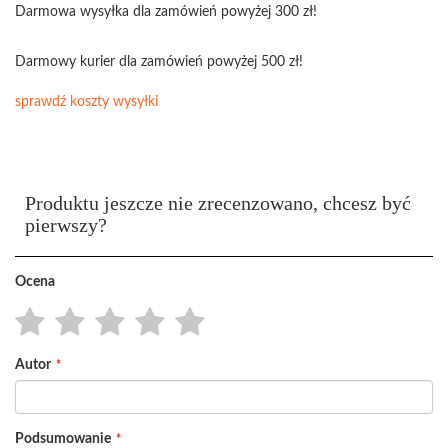
Darmowa wysyłka dla zamówień powyżej 300 zł!
Darmowy kurier dla zamówień powyżej 500 zł!
sprawdź koszty wysyłki
Produktu jeszcze nie zrecenzowano, chcesz być
pierwszy?
Ocena
1
2
3
4
5
Autor
star
stars
stars
stars
stars
Podsumowanie