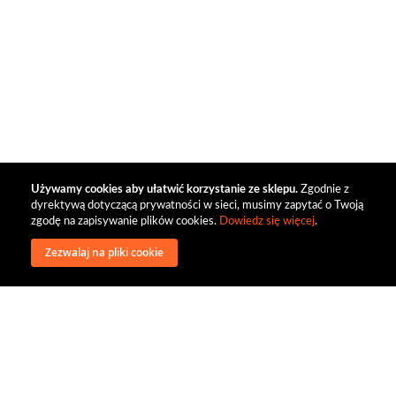
Używamy cookies aby ułatwić korzystanie ze sklepu.
Zgodnie z
dyrektywą dotyczącą prywatności w sieci, musimy zapytać o Twoją
zgodę na zapisywanie plików cookies.
Dowiedz się więcej
.
Zezwalaj na pliki cookie
wysyłka