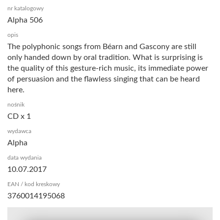
nr katalogowy
Alpha 506
opis
The polyphonic songs from Béarn and Gascony are still
only handed down by oral tradition. What is surprising is
the quality of this gesture-rich music, its immediate power
of persuasion and the flawless singing that can be heard
here.
nośnik
CD x 1
wydawca
Alpha
data wydania
10.07.2017
EAN / kod kreskowy
3760014195068