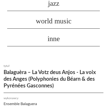
jazz
world music
inne
tytuł
Balaguèra ‎– La Votz deus Anjos - La voix
des Anges (Polyphonies du Béarn & des
Pyrénées Gasconnes)
wykonawcy
Ensemble Balaguera