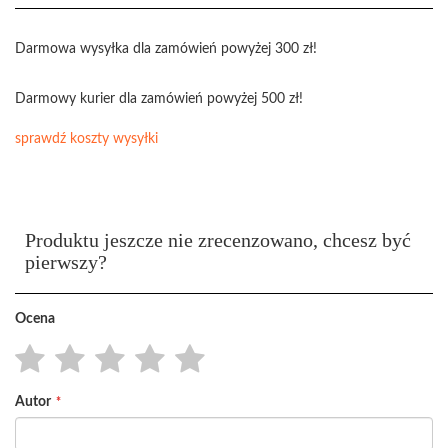
Darmowa wysyłka dla zamówień powyżej 300 zł!
Darmowy kurier dla zamówień powyżej 500 zł!
sprawdź koszty wysyłki
Produktu jeszcze nie zrecenzowano, chcesz być
pierwszy?
Ocena
1
2
3
4
5
Autor
star
stars
stars
stars
stars