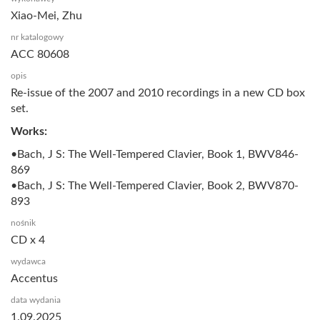
Xiao-Mei, Zhu
nr katalogowy
ACC 80608
opis
Re-issue of the 2007 and 2010 recordings in a new CD box
set.
Works:
•Bach, J S: The Well-Tempered Clavier, Book 1, BWV846-
869
•Bach, J S: The Well-Tempered Clavier, Book 2, BWV870-
893
nośnik
CD x 4
wydawca
Accentus
data wydania
1.09.2025