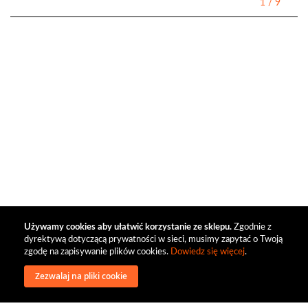
1
/
9
Używamy cookies aby ułatwić korzystanie ze sklepu.
Zgodnie z
dyrektywą dotyczącą prywatności w sieci, musimy zapytać o Twoją
zgodę na zapisywanie plików cookies.
Dowiedz się więcej
.
Zezwalaj na pliki cookie