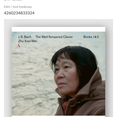
EAN / kod kreskowy
4260234833324