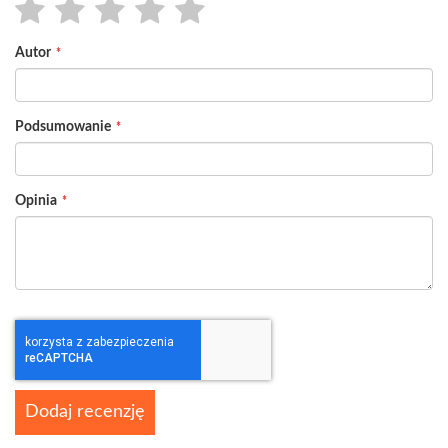
1
2
3
4
5
Autor
star
stars
stars
stars
stars
Podsumowanie
Opinia
Dodaj recenzję