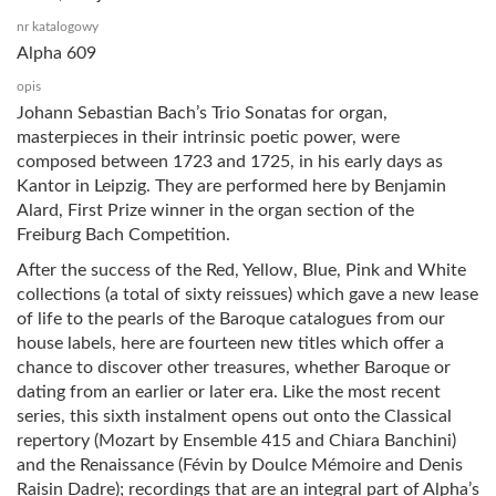
nr katalogowy
Alpha 609
opis
Johann Sebastian Bach’s Trio Sonatas for organ,
masterpieces in their intrinsic poetic power, were
composed between 1723 and 1725, in his early days as
Kantor in Leipzig. They are performed here by Benjamin
Alard, First Prize winner in the organ section of the
Freiburg Bach Competition.
After the success of the Red, Yellow, Blue, Pink and White
collections (a total of sixty reissues) which gave a new lease
of life to the pearls of the Baroque catalogues from our
house labels, here are fourteen new titles which offer a
chance to discover other treasures, whether Baroque or
dating from an earlier or later era. Like the most recent
series, this sixth instalment opens out onto the Classical
repertory (Mozart by Ensemble 415 and Chiara Banchini)
and the Renaissance (Févin by Doulce Mémoire and Denis
Raisin Dadre); recordings that are an integral part of Alpha’s