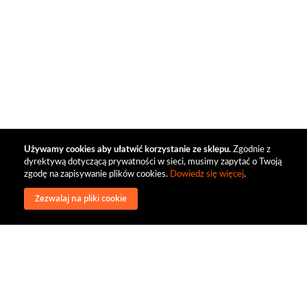
Używamy cookies aby ułatwić korzystanie ze sklepu.
Zgodnie z
dyrektywą dotyczącą prywatności w sieci, musimy zapytać o Twoją
zgodę na zapisywanie plików cookies.
Dowiedz się więcej
.
Zezwalaj na pliki cookie
wysyłka