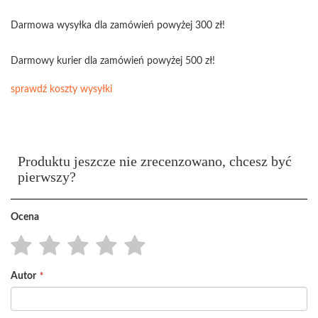
Darmowa wysyłka dla zamówień powyżej 300 zł!
Darmowy kurier dla zamówień powyżej 500 zł!
sprawdź koszty wysyłki
Produktu jeszcze nie zrecenzowano, chcesz być
pierwszy?
Ocena
1
2
3
4
5
Autor
star
stars
stars
stars
stars