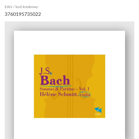
EAN / kod kreskowy
3760195735022