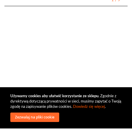
1
/
9
Używamy cookies aby ułatwić korzystanie ze sklepu.
Zgodnie z
dyrektywą dotyczącą prywatności w sieci, musimy zapytać o Twoją
zgodę na zapisywanie plików cookies.
Dowiedz się więcej
.
Zezwalaj na pliki cookie