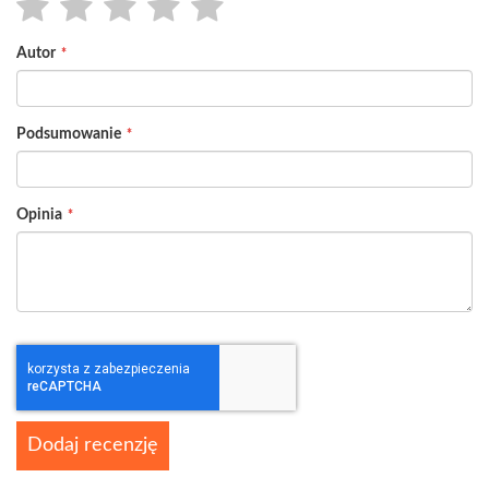
1
2
3
4
5
Autor
star
stars
stars
stars
stars
Podsumowanie
Opinia
Dodaj recenzję