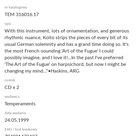
nr katalogowy
TEM 316016.17
opis
With this instrument, lots of ornamentation, and generous
rhythmic nuance, Koito strips the pieces of every bit of its
usual German solemnity and has a grand time doing so. It's
the most French-sounding 'Art of the Fugue' I could
possibly imagine, and I love it!...In the past I've preferred
'The Art of the Fugue' on harpsichord, but now I might be
changing my mind..."•Haskins, ARG
nośnik
CD x 2
wydawca
Temperaments
data wydania
24.05.1999
EAN / kod kreskowy