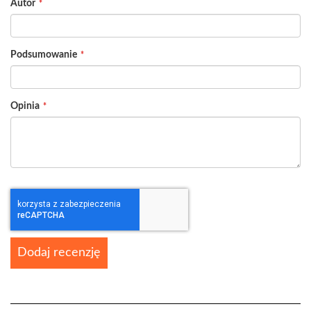
Autor
star
stars
stars
stars
stars
Podsumowanie
Opinia
Dodaj recenzję