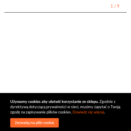
1
/
9
Używamy cookies aby ułatwić korzystanie ze sklepu.
Zgodnie z
dyrektywą dotyczącą prywatności w sieci, musimy zapytać o Twoją
zgodę na zapisywanie plików cookies.
Dowiedz się więcej
.
Zezwalaj na pliki cookie