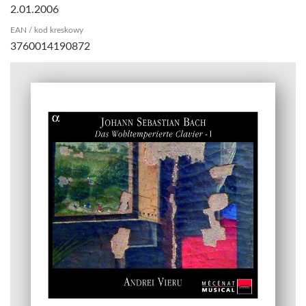
2.01.2006
EAN / kod kreskowy
3760014190872