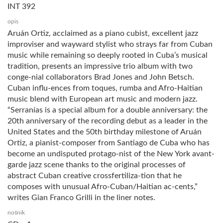
INT 392
opis
Aruán Ortiz, acclaimed as a piano cubist, excellent jazz
improviser and wayward stylist who strays far from Cuban
music while remaining so deeply rooted in Cuba’s musical
tradition, presents an impressive trio album with two
conge-nial collaborators Brad Jones and John Betsch.
Cuban influ-ences from toques, rumba and Afro-Haitian
music blend with European art music and modern jazz.
“Serranías is a special album for a double anniversary: the
20th anniversary of the recording debut as a leader in the
United States and the 50th birthday milestone of Aruán
Ortiz, a pianist-composer from Santiago de Cuba who has
become an undisputed protago-nist of the New York avant-
garde jazz scene thanks to the original processes of
abstract Cuban creative crossfertiliza-tion that he
composes with unusual Afro-Cuban/Haitian ac-cents,”
writes Gian Franco Grilli in the liner notes.
nośnik