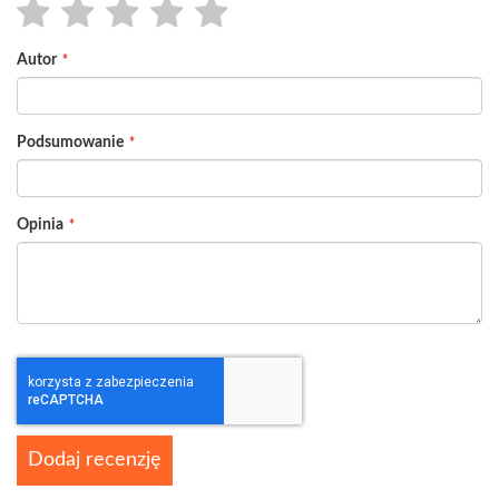
1
2
3
4
5
Autor
star
stars
stars
stars
stars
Podsumowanie
Opinia
Dodaj recenzję