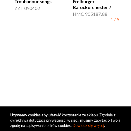
Troubadour songs
Freiburger
Barockorchester /
ZZT 090402
HMC 905187.88
1
/
9
Używamy cookies aby ułatwić korzystanie ze sklepu.
Zgodnie z
dyrektywą dotyczącą prywatności w sieci, musimy zapytać o Twoją
zgodę na zapisywanie plików cookies.
Dowiedz się więcej
.