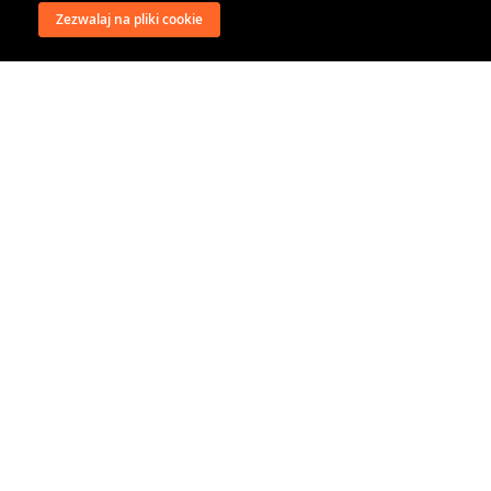
Zezwalaj na pliki cookie
wysyłka
regulamin
recenzje
o firmie
dystrybucja
nasi kontrahenci
kontakt
polityka prywatności
RODO
@classical music distribution